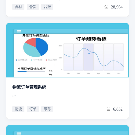
有样品管理，为整个系统运作筑牢根基；2.业绩管理聚焦销
食材
备货
台账
28,964
售各维度，如商品类别、信息，制定月度计划并生成门店销
售日报，精准把控销售动态。3.采购管理囊括门店要货、自
采流程，从下单到供应商送货、入库、退货，全程清晰记
录；4.库存管理通过入库、出库单，库存点播与盘点，实时
监控库存状况。5.财务管理涉及应付账款对账、发票、收付
款及费用报销，依托资金账户实现资金流精细化管理，各板
块协同发力，以经营看板中的门店业绩、采购订单、库存、
财务统计看板可视化呈现关键信息，全方位助力餐饮门店高
效运营、降本增效。
物流订单管理系统
,,,
物流
订单
跟踪
6,832