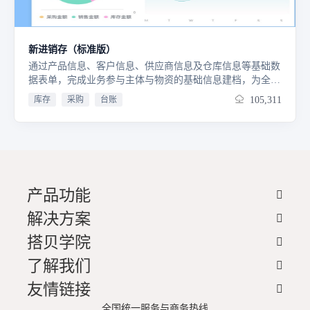
新进销存（标准版）
通过产品信息、客户信息、供应商信息及仓库信息等基础数
据表单，完成业务参与主体与物资的基础信息建档，为全流
程业务开展提供数据底座，保障业务对象信息的准确性与完
库存
采购
台账
105,311
整性。采购付款：采购发票表单，实现采购环节资金支出与
票据管理，串联采购业务与财务核算；销售收款：销售发票
表单，完成销售环节资金收入与票据管理，打通销售业务的
资金与财务链路。仓库经营看板（含仓库经营流水）：通过
库存及出入库数据，直观呈现仓库运营动态，助力库存周转
效率分析；客户分析看板：基于客户交易数据，解析客户价
值与行为，辅助精准营销与客户维护；产品信息看板：整合
产品功能
产品进销数据，呈现产品畅销度与库存状况，支撑产品策略
解决方案
制定；财务看板：汇总收付款及发票数据，清晰展示资金与
财务健康度，辅助经营决策。工作日志：记录日常业务操作
搭贝学院
与进展，实现业务过程可追溯；日志分析：对工作日志数据
进行提炼分析，挖掘业务流程中的效率瓶颈与优化点，助力
了解我们
管理提升。
友情链接
全国统一服务与商务热线