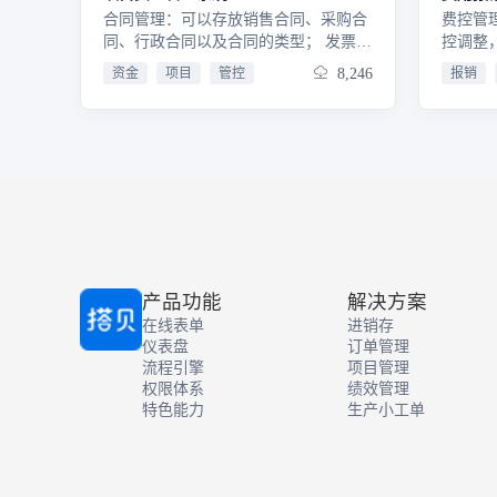
合同管理：可以存放销售合同、采购合
费控管
同、行政合同以及合同的类型； 发票管
控调整
理：存放销售开票、收购开票和行政收
理:在
资金
项目
管控
8,246
报销
票；收付款管理：可进行费用支出申请
使用记
流程，项目收款记录以及项目付款流程
理、差
申请；
产品功能
解决方案
在线表单
进销存
仪表盘
订单管理
流程引擎
项目管理
权限体系
绩效管理
特色能力
生产小工单