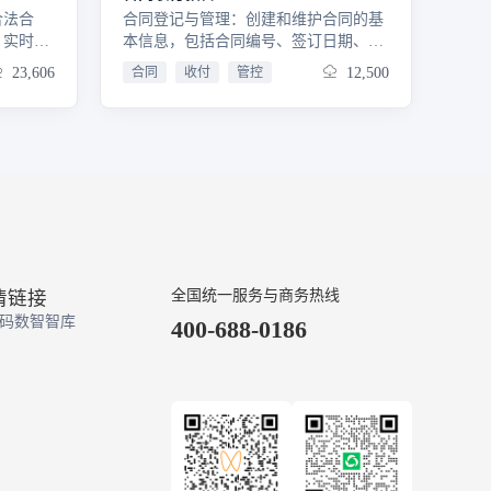
合法合
合同登记与管理：创建和维护合同的基
：实时跟
本信息，包括合同编号、签订日期、双
添加回
方名称、合同类型、金额等。存储和检
23,606
合同
收付
管控
12,500
准确。发
索合同文档，便于查阅和审计。收付款
回款金
计划制定：根据合同条款自动生成或手
，降低坏
动制定详细的收付款计划，包括付款时
间、金额、支付方式等。支持分期付
款、里程碑付款等多种付款模式。自动
化流程：自动计算应收款和应付款，减
少人工错误。审批与授权：提供灵活的
审批流程设置，支持多级审批和权限控
制。审批人可以在线查看相关合同和附
件，进行决策。
情链接
全国统一服务与商务热线
码数智智库
400-688-0186