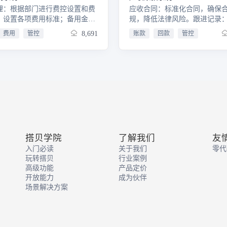
理：根据部门进行费控设置和费
应收合同：标准化合同，确保
，设置各项费用标准；备用金管
规，降低法律风险。跟进记录
此分组下可以对备用金进行申请和
进客户还款，提升回收效率。
费用
管控
8,691
账款
回款
管控
录；其他费用：包括借还款管
款：简化回款流程，确保数据
旅管理等都能做出调整和申请；
票信息：一键开取发票，关联
额。客户管理：客户信息全面
账风险。
搭贝学院
了解我们
友
入门必读
关于我们
零代
玩转搭贝
行业案例
高级功能
产品定价
开放能力
成为伙伴
场景解决方案