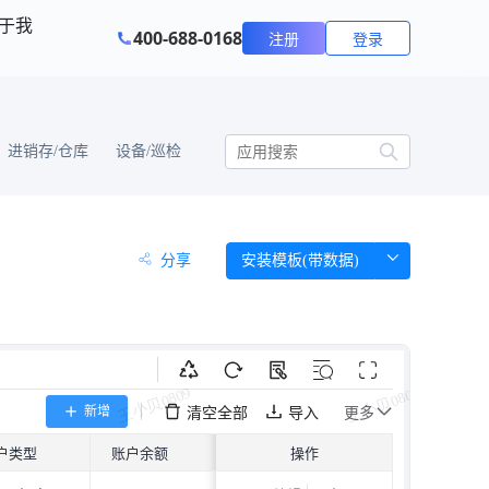
于我
400-688-0168
注册
登录
进销存/仓库
设备/巡检
分享
安装模板(带数据)