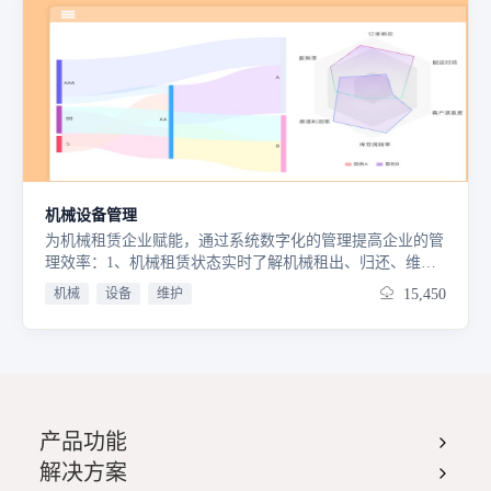
机械设备管理
为机械租赁企业赋能，通过系统数字化的管理提高企业的管
理效率：1、机械租赁状态实时了解机械租出、归还、维
修、报废自动更新设备状态，实时统计设备可用与分布情
机械
设备
维护
15,450
况。2、机械和驾驶员每日工作量实时统计负责人通过手机
端上报工作量和凭证，系统自动汇总工作量以及产生的费
用。3、机械维修巡检情况一目了然租赁过程出现故障/维修/
保养等情况，可及时线上跟踪处理，设备状态和产生费用实
时统计4、租赁到期回款消息提醒合同回款计划、设备到期
均可自定义时间提前消息提醒，避免遗忘。5、机械的成本
产品功能
效益实时统计单台机械运营过程所有成本、进场项目实际收
入自动汇总，经营效益实时统计。
解决方案