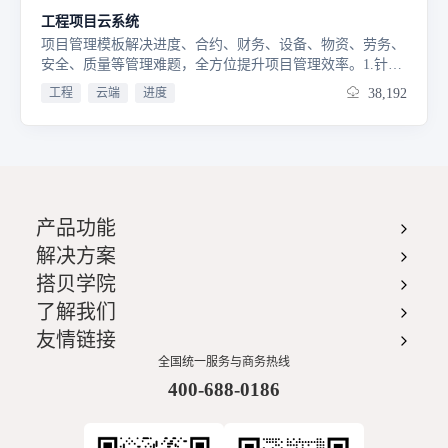
工程项目云系统
项目管理模板解决进度、合约、财务、设备、物资、劳务、
安全、质量等管理难题，全方位提升项目管理效率。1.针对
性管理项目，实时了解所负责项目的任务情况，手头再多项
工程
云端
进度
38,192
目也不怕；2.合约管理，以合同为抓手，按照类别管理合
同，清楚了解合同的付款及发票情况；3.对项目各阶段进
度、资金和成本预警提醒，合理安排日程和分解任务，有效
控制成本；4.财务人员全方面了解项目的资金情况，通过收
支两条线清晰了解各类账务明细；5.全方位数据分析，多维
度反应项目的进度、资金、收支、物质、用工、质量、安全
产品功能
等情况；6.让懂项目的人做应用，真正0代码，一线施工人
员无需额外培训，快速上手；7.多终端可用，个人短信、微
解决方案
信、邮箱、组织钉钉全打通，应用之间数据互通。
搭贝学院
了解我们
友情链接
全国统一服务与商务热线
400-688-0186