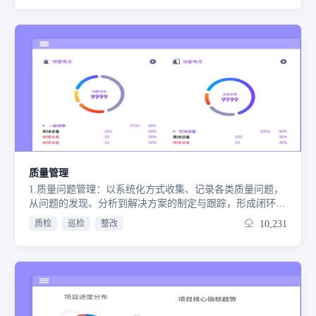
程，保障工期质量；5. 【物资采购】：打通采购环节，降本
提效；6. 【回款跟踪】：触发回款提醒，保障资金回笼；全
流程数据互通智能分析，助力管理者精准决策、审计合规追
溯、执行人员高效协同，实现项目效益最大化。免费试用15
天，满意后再付款，使用不满意随时退款
质量管理
1.质量问题管理：以系统化方式收集、记录各类质量问题，
从问题的发现、分析到解决方案的制定与跟踪，形成闭环管
理，为企业持续改进产品质量提供有力支撑。2.IQC 来料检
质检
巡检
整改
10,231
验：聚焦于原材料及零部件的质量把控，通过预设检验标准
与流程，对来料进行严格检验，确保进入生产环节的物料符
合质量要求，从源头降低质量风险。3.PQC 工序检验：在生
产过程中的各关键工序节点，依据既定标准实施检验，及时
发现生产过程中的质量波动，以便采取措施纠正，保障生产
流程的稳定性与产品质量的一致性。4.FQC 产品检验：在产