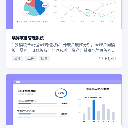
品组装完成后，对成品进行全面检验，涵盖功能、性能、外
观等多方面，确保交付的产品符合质量标准与客户期望。
5.OQC 发退货检验：在产品发货前再次抽检，确认产品质
量；同时，对退货产品进行详细检验，分析退货原因，为改
进产品质量提供依据。6.库存检验：定期对库存产品进行抽
检，查看产品在存储过程中的质量状况，确保库存产品质量
完好，避免因库存时间过长或存储条件不当导致质量问题。
装饰项目管理系统
1.多模块全流程管理招投标：开展合规性分析，管理合同模
板与履约，降低投标与合同风险。资产：精细化管理签约主
体、客户、项目、报价、合同等资产信息，实现资产数据全
装修
工程
核算
64,501
维度追溯。2.项目与日常运营管控项目管理：全流程覆盖任
务下发、计划制定、进度监控与项目验收，保障项目高效推
进。日常工作：实现工作完成情况可视化、人员调度高效
化、设备检修及时化及人员结构动态化管理。3.材料与供应
链优化全周期管理供应商、材料、采购、库存等环节，优化
供应链流程，确保材料供应与库存健康。4.售后与财务精细
化售后：快速处理工单，开展客户回访，提升客户满意度。
财务：整合劳务、人员、合同账款等数据，实现财务全链路
管控，助力成本控制与资金规划。