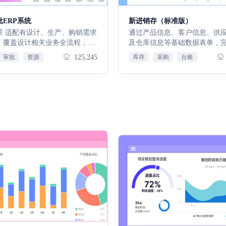
统一业态分类标准与展示排序，
闭环，保障生产物料供应 。生产
存动态，合理管控库存水平，
类租赁资产结构化、规范化管
执行：生产计划、工单、物料需
优化与物资高效周转。资金管
ERP系统
新进销存（标准版）
配多元化资产运营场景。租赁用
料、入库等表单，结合工艺
收款、付款、发票、应收应付
销需求
通过产品信息、客户信息、供
准化定义各类租赁空间的使用属
 ，支撑生产排产、物料配套及生
业财，清晰呈现资金往来，助
，覆盖设计相关业务全流程，解
及仓库信息等基础数据表单，
一分类规范与排序规则，保障租
把控，确保订单按时交付 。质量
健康管控。基础支撑：涵盖业
调配无序、审批繁琐、业务与财
参与主体与物资的基础信息建
数据规整统一，为后续业务统
审批
资源
125,245
库存
采购
台账
来料、制程、成品、出库检验等
置、仓库、产品分类等基础设
等痛点，易上手、实用性强。 核
流程业务开展提供数据底座，
产管控筑牢数据基础。三、资产
构建全流程质量管控体系，及时
报表功能，为各流程提供基础
对象信息的准确性与完整性。
营项目维护与授权 集中管控各运
良，保障产品质量 。库存管理：
与运营分析依据，辅助决策。 免费试用
程、优化资源调配，打通业财链
款：采购发票表单，实现采购
基础信息，支持项目信息建档、
、出入库及盘点表单，精准掌握
15天，满意后再付款，使用不
现全流程可视化管控，降低运营
支出与票据管理，串联采购业
归档与权限分级配置，实现项目
态，合理管控库存水平，助力库
退款
作效率。 核心功能 销售
核算；销售收款：销售发票表
周期规范化管理，保障各岗位业
与物资高效周转 。资金管理：收
通过客户、合同订单、销售出库
销售环节资金收入与票据管理
协同。运营项目岗位人员表 绑定
款、发票及应收应付表单，串联
规范流程，全程管控意向至交付
售业务的资金与财务链路。仓
目与对应岗位工作人员，明确各
财务，清晰呈现资金往来，助力
助力精准接单、发货。采购管
板（含仓库经营流水）：通过
位职责与操作权限，细化业务权
健康管控 。基础支撑：业务基础
托供应商、采购申请、订单、入
入库数据，直观呈现仓库运营
，实现业务操作全程可追溯、责
仓库、产品分类等基础设置，以
，实现采购需求发起、供应商协
力库存周转效率分析；客户分
地。资产信息维护 一站式录入、
报表功能，为各业务流程提供基
资验收入库闭环，保障生产物料
基于客户交易数据，解析客户
归档资产基础资料与附属文件，
支撑与运营分析依据，辅助决策
生产排产与执行：结合工艺
为，辅助精准营销与客户维护
录资产全生命周期信息，实现资
试用15天，满意后再付款，使用
，通过生产计划、工单、物料需求
息看板：整合产品进销数据，
化建档与精细化管控，支撑资产
随时退款
，支撑生产排产、物料配套及过
畅销度与库存状况，支撑产品
策。资产拆分 支持存量资产精细
，确保订单按时交付。库存管
定；财务看板：汇总收付款及
操作，完整留存拆分前后的资产
库存表、出入库表单精准掌握库
据，清晰展示资金与财务健康
变更记录，实现资产拆分规范
，合理管控库存水平，助力库存
经营决策。工作日志：记录日