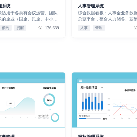
单收款 匹配对应缴费周期，完成
理系统
人事管理系统
款登记、金额核对、凭证上传与
景适用于各类有会议运营、团队
综合数据看板：人事全业务数
认工作，规范收款流程，实现每
求的企业（国企、民企、中小企
总览平台，整合人力储备、薪
收款有据可查、全程溯源。后付
适配），覆盖会议会前预约、会
考勤统计、招聘进度等全模块
预约
提醒
126,639
人事
管理
录入 适配后付费租赁业务模式，
、会后跟进及数据复盘的全流
标，通过图表直观展示，支持
期租金数据手动录入与精准核
配企业内部例会、项目会、研讨
溯源，为人事管理决策提供精
齐后付费场景的账单生成链路，
类会议管控，解决会议混乱、效
撑，是人事管理员日常工作的
元化租赁计费场景。账单调整 针
、任务脱节等痛点核心价值搭建
口。部门名称：支持多级部门
业务场景，支持合规调整租赁账
会议全流程管控体系，贴合企业
搭建，可新增、编辑、停用部
，全程留存调整明细、审批记
操需求，串联会前-会中-会后全
上下级归属关系，绑定部门负
障账单调整合规可控、数据可溯
实现会议预约规范、执行有序、
制额度，实现部门基础信息全
避财务核算风险。账单拆分 支持
查、任务可追、效能可评，减少
为组织权限分配和招聘定编提
额账单拆分为多笔子账单，适配
议，提升会议效率与团队协作能
础。岗位名称：建立全公司岗
收款、多租户费用分摊等业务场
力企业精简沟通成本、推动工作
档案，录入岗位归属部门、详
分记录全程留痕，保障费用核算
核心功能本会议管理系统覆盖会
职级序列、编制数量及薪酬档
对账精准。项目银行流水 自动归
程：会议分析：借助数据洞察会
作为员工定岗、招聘需求提报
银行收支流水，精准匹配对应缴
；会议管理：包含预约排期、纪
级的核心基础档案，确保岗位
与业务账单，实现资金流水智能
、任务分发，规范会议执行；我
统一。员工档案库：集中存储
账单核对，保障业务资金往来合
：聚焦个人待办跟进；基础数
信息的总台账，涵盖个人基本
、账实相符。八、保证金及收款
撑系统底层信息维护 ，串联会前
历学历、入职离职信息、合同
处理 整合保证金全场景业务操作
 - 会后环节，实现会议高效管控
酬社保等全维度数据，支持档
统一办理保证金收缴、退还、抵
协作提效。免费试用15天，满意
查询、编辑、归档等全生命周
订餐管理
投标管理系统