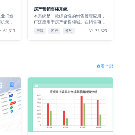
溯；日志
房产营销售楼系统
炼分析，
企业打造
本系统是一款综合性的销售管理应用，
优化点，
商机录
广泛应用于房产销售领域。在销售项目
用报销的
管理方面，它将销售项目细分为多个环
62,313
房源
客户
签约
32,323
务等环节
节，从项目分期、房源管理到销售团队
务进度追
组建与岗位设置，无论是大型楼盘还是
料归档，
其他长期销售项目，都能有效规划资
项目动
源、明确职责，为销售工作奠定基础。
能减少沟
对于客户管理，能全面收集客户信息，
付效率，
通过预约排号系统掌握客户购房意向，
查看全部
确保在房源紧张时销售的公平性，同时
为客户提供个性化服务。定价管理模块
可进行待售房源价格导出、价格调整和
折扣管理，还能确定多种付款方式、款
项名称与类型，提供多样化支付方式，
依据市场变化灵活制定价格策略，满足
不同客户需求，促进销售。交易管理涵
盖认购合同、签约合同等多种合同管
理，处理销售变更流程，同时借助认购
和签约供款清单跟踪资金回笼，还包括
工抵销售管理，保障交易流程的顺畅与