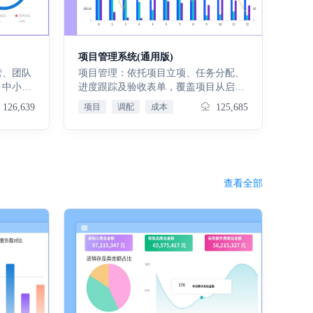
项目管理系统(通用版)
营、团队
项目管理：依托项目立项、任务分配、
、中小企
进度跟踪及验收表单，覆盖项目从启动
预约、会
到结项全流程，规范节点管控，确保项
126,639
项目
调配
成本
125,685
的全流
目高效推进。客户管理：通过客户信息
会、研讨
登记、跟进记录、需求反馈等表单，系
混乱、效
统梳理客户画像与互动轨迹，助力精准
价值搭建
维护客户关系，提升合作转化率。报价
贴合企业
管理：以报价单、价格策略配置表单，
查看全部
-会后全
结合产品数据快速生成报价，支持版本
行有序、
追溯与审批流程，让报价更规范、响应
评，减少
更及时。合同管理：合同起草、审批、
队协作能
签订及履约跟踪表单，关联客户与报价
推动工作
信息，明确权责与进度，保障合同执行
统覆盖会
可控，降低合作风险。售后管理：售后
据洞察会
工单、问题处理记录、满意度反馈等表
排期、纪
单，串联产品与客户信息，快速响应售
执行；我
后需求，提升客户服务体验与忠诚度。
基础数
数据报表：整合各模块表单数据，生成