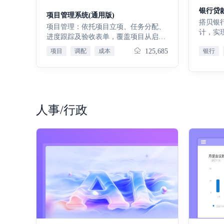
化、透
优化与
责划分
银行贷
项目管理系统(通用版)
收款、
护 一
搭贝银
项目管理：依托项目立项、任务分配、
业财，
件、开
计，实
进度跟踪及验收表单，覆盖项目从启动
健康管
档，构
通过基
到结项全流程，规范节点管控，确保项
置、仓
户数据
项目
调配
成本
125,685
银行
信息，
目高效推进。客户管理：通过客户信息
报表功
合同签
务办理
还款
登记、跟进记录、需求反馈等表单，系
与运营分
租赁周
实时掌
统梳理客户画像与互动轨迹，助力精准
15天
签约要
助模块
维护客户关系，提升合作转化率。报价
退款
规范租
成核算
管理：以报价单、价格策略配置表单，
数字化
工作量
结合产品数据快速生成报价，支持版本
人事/行政
对账单
操作适
追溯与审批流程，让报价更规范、响应
自动生
务流程
更及时。合同管理：合同起草、审批、
核算、
适配各
签订及履约跟踪表单，关联客户与报价
全流程
信息，明确权责与进度，保障合同执行
单及收
可控，降低合作风险。售后管理：售后
动聚合
工单、问题处理记录、满意度反馈等表
期化营
单，串联产品与客户信息，快速响应售
查询、
后需求，提升客户服务体验与忠诚度。
业务营
数据报表：整合各模块表单数据，生成
信息，
销售趋势、客户转化、合同履约等多维
跟踪账
度报表，为业务优化与决策提供数据支
单从生