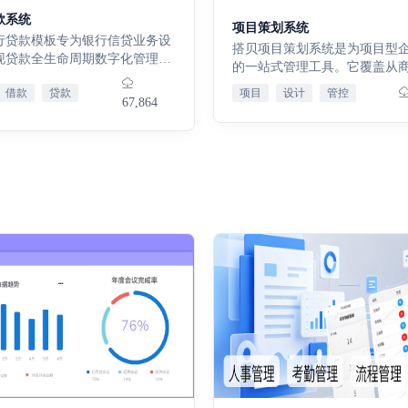
明化管理，适配精细化运营与权
物资高效周转。资金管理：通过
作与进展，实现业务过程可追
需求。四、租户管理租户信息维
款系统
项目策划系统
付款、发票、应收应付表单串联
分析：对工作日志数据进行提
站式完成租户基础资料、资质证
行贷款模板专为银行信贷业务设
搭贝项目策划系统是为项目型
清晰呈现资金往来，助力资金流
挖掘业务流程中的效率瓶颈与
票信息等核心资料的录入与归
现贷款全生命周期数字化管理。
的一站式管理工具。它覆盖从
控。基础支撑：涵盖业务基础配
助力管理提升。
建完整的租户信息档案，实现租
础信息模块集中建档人员、公司
入、任务分配到项目立项、费
库、产品分类等基础设置及数据
标准化、数字化统一管理。五、
借款
贷款
项目
设计
管控
借贷管理与支付登记表单打通业
67,864
全流程，能将设计、竞标、财
能，为各流程提供基础数据支撑
订租赁合同签订 整合项目信息、
与资金管控环节，多维借款报表
的信息高效串联。系统支持任
析依据，辅助决策。 免费试用
期、免租规则、关联资产等核心
控资金流向与债权债务状态。辅
踪、延期审批、成本管控与资
，满意后再付款，使用不满意随时
素，搭建全流程线上签约体系，
适配四种主流还款模式，自动完
还可通过多维度看板实时掌握
赁合同签订标准，实现签约流程
工作，大幅降低财务与信贷人员
态。它既避免了信息孤岛，又
、规范化落地。六、对账单租金
。模板无需自定义搭建，轻量化
通成本，帮助企业提升项目交
 根据项目租赁信息与计费周期，
配多岗位协同，助力银行规范业
降低运营风险。
成标准化租金对账单，统一账单
、提升核算精准度与办公效率，
展示、核对标准，实现租金账单
类个人及企业贷款业务场景。
数字化管控与精准核对。七、账
款各年月合同金额 按自然年月自
统计合同签约金额数据，生成周
收统计台账，方便工作人员快速
对比各时段业务营收情况，掌握
收走势。账单信息 关联对应合同
精准生成各周期租赁账单，全程
单开票状态、核销进度，实现账
成、核对到归档的全流程闭环管