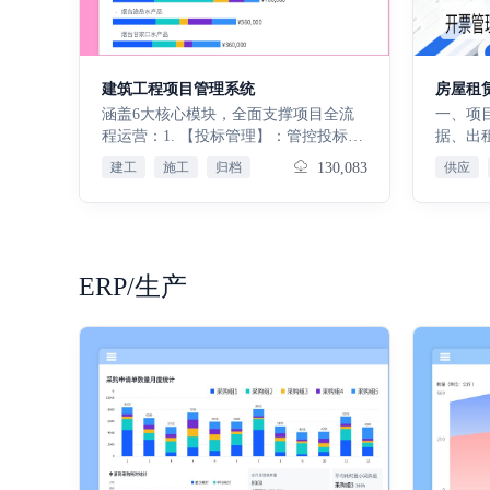
次，批
化设备
计划自
移动端 
建筑工程项目管理系统
房屋租
上传现
涵盖6大核心模块，全面支撑项目全流
一、项
划：针
程运营：1. 【投标管理】：管控投标全
据、出
检项目
流程，提高中标率、沉淀经验；2. 【立
标，搭
建工
施工
归档
130,083
供应
人，配
项审批】：规范立项流程，确保项目合
系，直
务：依
规；3. 【预算管控】：监控成本，规避
发展态
待办任
超支风险；4. 【施工管理】：管控施工
支撑。
检查，
过程，保障工期质量；5. 【物资采
准筛选
记录：
购】：打通采购环节，降本提效；6.
数据，
ERP/生产
次点检
【回款跟踪】：触发回款提醒，保障资
对比、
息，实
金回笼；全流程数据互通智能分析，助
收缴进
养任务
力管理者精准决策、审计合规追溯、执
目回款
保养待
行人员高效协同，实现项目效益最大
据统计
保养作
化。免费试用15天，满意后再付款，使
视化呈
表：统
用不满意随时退款
势，精
率、耗
金回款
表，支
量应收
验计划
逾期租
划，配
助业务