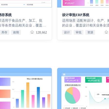
检要求，满足设备合规校验管理
收缴率。保证金收款 标准化关联
据：支撑系统底层信息维护 ，
检验任务：按计划自动生成设备
同信息，规范保证金收款录入、
- 会中 - 会后环节，实现会议
办任务，管理设备送检、现场检
归档全流程，实现保证金收款业
与团队协作提效。免费试用15
销存系统
设计审批ERP系统
程，跟进检验进度。采购申请：
化管控，夯实租赁业务资金风控
后再付款，使用不满意随时退
景适用于食品生产、加工、批
适用场景 适配有设计、生产、购销需求
产新增采购申请流程，记录需求
保障财务核算精准合规。各项目
售等各类食品相关企业，覆盖食
的企业，覆盖设计相关业务全
资产需求、预算信息，完成内部
析 聚合全域项目合同核心数据，
购、生产、库存到销售、资金结
决资源调配无序、审批繁琐、
批流程。采购订单：审批通过采
库存
效期
128,662
设计
审批
资源
维度数据汇总分析与明细查询，
流程，适配食品行业对效期管
务脱节等痛点，易上手、实用性强
后生成正式采购订单，锁定采购
对比各项目合同履约状态、营收
量合规、库存优化的核心需求，
心价值 精简高效，聚焦核心需求，规范
数量、价格、交付周期，对接供
况，深挖业务运营数据价值。
品行业合规性要求与进销存高效
业务流程、优化资源调配，打
购下单。采购收货：采购物资到
础设置业务流转图 可视化梳理租
求。核心价值搭建标准化食品进
路，实现全流程可视化管控，
单据，核对到货资产与订单信
务链路，清晰拆解资产建档、合
控体系，贴合食品行业特性，实
风险、提升工作效率。 核心功能 销售
收完成后衔接资产入库流程。付
、账单生成、款项收付等核心环
合规、生产可控、库存清晰、销
管理：通过客户、合同订单、
：采购对账后发起付款流程，关
转逻辑，帮助工作人员快速熟悉
、资金有序，规避食品效期浪
等表单规范流程，全程管控意
订单、收货单据，完成财务付款
务流程。内部单位 统一搭建企业
量不合格、库存积压等痛点，规
环节，助力精准接单、发货。
档。
位信息档案，实现单位信息集中
务流程，助力食品企业降本提
理：依托供应商、采购申请、
统一维护、实时更新，为合同签
规经营、实现精细化进销存管
库表单，实现采购需求发起、
务核算、业务协同提供标准化基
心功能销售管理：通过客户、报
同、物资验收入库闭环，保障
支撑。业态用途 搭建标准化房屋
合同订单及销售出库等表单，规
供应。生产排产与执行：结合
途分类体系，规范各类房源用途
流程，从意向到交付全程管控，
BOM，通过生产计划、工单、
分类排序，实现房源精细化分类
准接单与发货 。采购管理：以供
等表单，支撑生产排产、物料
适配不同租赁场景的业务匹配需
采购申请、订单及入库表单，实
程把控，确保订单按时交付。
品类型 建立资产产品标准化分类
需求发起、供应商协同及物资验
理：以库存表、出入库表单精