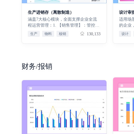
体系，
收入库
实现各
排产与
生产进销存（离散制造）
设计审批
理，适
求、领
涵盖7大核心模块，全面支撑企业全流
适用场景 适配有设计、生产、购
途 标
BOM
程运营管理：1. 【销售管理】：管控客
的企业
性，统
产过程
户、订单及出库，实现交付全流程可
决资源
赁基础
生产
物料
核销
130,133
设计
检验：
控；2. 【采购管理】：管控供应商、订
务脱节
计、资
表单，
单及入库，实现采购闭环；3. 【生产排
心价值 精简高效，聚焦核心需求，规范
管理运
拦截不
产与执行】：统筹生产及物料，保障订
业务流
营项目
库存表
单交付；4. 【质量检验】：全环节检
路，实
编辑、
库存动
验，管控质量、拦截不良；5. 【库存管
风险、提升工
全生命
财务/报销
存优化
理】：管控库存及盘点，优化周转；6.
管理：
务高效
款、付
【资金管理】：管控收付款及应收应
等表单
运营项
业务与
付，规范资金；7. 【基础支撑】：基础
环节，
项目岗
资金流
配置及报表，辅助决策；免费试用15
理：依
责分工
配置、
天，满意后再付款，使用不满意随时退
库表单
任可落
及数据
款
同、物
编辑、
础数据
供应。
完整记
。免费
BOM
产数字
不满意
等表单
运营决
程把控
化拆分
理：以
数据与
存动态