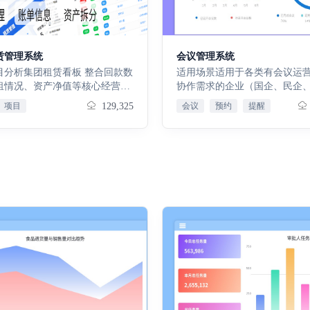
量生成周期巡检任务，规划常态
巡检工作。巡检任务：根据巡检
动下发待办巡检任务，巡检人员
/ PC 端执行巡检，勾选巡检项、
赁管理系统
会议管理系统
场照片，提交任务验收。点检计
目分析集团租赁看板 整合回款数
适用场景适用于各类有会议运
对设备关键运行指标，自定义点
租情况、资产净值等核心经营指
协作需求的企业（国企、民企
、点检标准、点检周期、责任
建集团级资产运营全景监控体
业均可适配），覆盖会议会前
项目
129,325
会议
预约
提醒
置精细化设备点检规则。点检任
观展示全域租赁业务经营现状与
中执行、会后跟进及数据复盘
据点检计划自动生成周期性点检
势，为管理层精准决策提供数据
程，适配企业内部例会、项目
务，严格对照点检标准完成设备
项目出租收缴分析 支持多条件精
会等各类会议管控，解决会议
记录运行参数、设备状态。点检
，整合项目出租、租金收缴核心
率低下、任务脱节等痛点核心
全量点检历史数据存档，留存每
实现多项目数据同步监控、横向
标准化会议全流程管控体系，
结果、参数数据、异常告警信
明细溯源，精准把控各项目运营
会议实操需求，串联会前-会中
现设备运行状态全程可追溯。保
度，助力业务高效统筹管理。项
环节，实现会议预约规范、执
：根据保养计划自动下发周期性
分析 覆盖全项目、全周期回款数
纪要可查、任务可追、效能可
办任务，提醒维保人员按时开展
，支持自定义时间维度查询，可
无效会议，提升会议效率与团
业，记录保养执行过程。数据报
现回款进度、回款金额与回款趋
力，助力企业精简沟通成本、
计保养完成率、设备保养覆盖
准研判各项目回款质量，规避资
落地。核心功能本会议管理系
材消耗数据，生成保养分析报
风险。租金收缴提醒 全景汇总全
议全流程：会议分析：借助数
持数据导出与周期趋势分析。检
租金数据，智能甄别即将到期及
议效能；会议管理：包含预约
：定制设备校验、检定、检测计
金台账，自动触发催收提醒，帮
要沉淀、任务分发，规范会议
置检验周期、检验项目、合格标
人员精准推进催收工作，有效提
的任务：聚焦个人待办跟进；