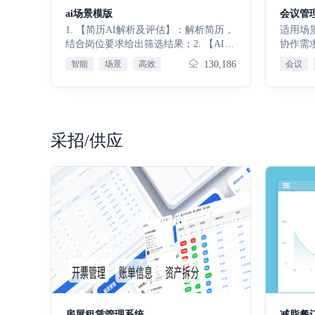
撑。
理。账
ai场景模版
会议管
账单收
1. 【简历AI解析及评估】：解析简历，
适用场
财务确
结合岗位要求给出筛选结果；2. 【AI合
协作需
笔账单
同审查】：识别合同风险点，提供针对
业均可
智能
场景
高效
130,186
会议
费租金
性整改意见；3. 【AI车牌识别】：自动
中执行
支持后
识别车牌、车型，完成车辆出入登记；
程，适
算，补
4. 【AI安全隐患识别】：识别图像隐
会等各
适配多
患，给出对应整改建议；5. 【AI提取会
率低下
对特殊
议待办】：解析会议音频，提取待办并
标准化
单金额
采招/供应
回填明细表；6. 【AI商机辅助跟进】：
会议实
录，保
分析聊天图片，识别商机卡点并提供方
环节，
源，规
案；7. 【AI客诉分析】：解析客诉音
纪要可
单笔大
频，提取信息并规范录入；8. 【入库单
无效会
分批次
AI自动填写】：识别采购订单，自动填
力，助
景，拆
充入库单信息；9. 【危废品入库称重AI
落地。
清晰、
读写】：识别称重照片，准确录入入库
议全流
集项目
重量；10. 【销售订单AI自动填写】：
议效能
费单号
识别形式发票，写入销售明细子表单。
要沉淀
核验、
免费试用15天，满意后再付款，使用不
的任务
规透明
满意随时退款
据：支
保证金
- 会中
入口，
与团队
房屋租赁管理系统
减脂餐