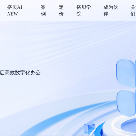
搭贝AI
案
定
搭贝学
成为伙
关
NEW
例
价
院
伴
们
启高效数字化办公