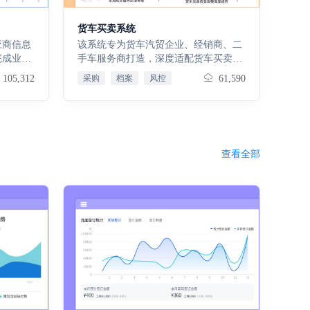
助力库存
经营决策。工作日志：记录日常业务操
理：通过
作与进展，实现业务过程可追溯；日志
货车买卖系统
表单串联
分析：对工作日志数据进行提炼分析，
应商信息
该系统专为货车汽贸企业、经销商、二
力资金流
挖掘业务流程中的效率瓶颈与优化点，
完成业务
手车服务商打造，深度适配货车买卖场
务基础配
助力管理提升。
档，为全
景的业务需求：客户运营：通过「客户
105,312
采购
档案
风控
61,590
置及数据
保障业务
信息」模块快速调取客户资料，完成账
数据支撑
采购付
户充值，高效维护客户关系，提升客户
环节资金
粘性；车辆管控：「汽贸汽车档案」按
满意随时
务与财务
客户分类管理车辆归属、品牌等信息，
单，完成
实现车辆资产从入库到交易的全周期溯
查看全部
，打通销
源，避免资产流失；业务执行：「综合
库经营看
业务清单」统一管理各类业务款项，清
库存及出
晰记录每笔业务的扣款金额、办理日
动态，助
期，让业务流转更透明；经营分析：
析看板：
「采购分析看板」实时展示采购动态与
价值与行
销量排行，「汽车合同看板」呈现合同
；产品信
收支与成单趋势，帮助管理者快速洞察
呈现产品
经营问题，优化采购策略与合同管理；
策略制
核心价值：通过数字化手段重构货车买
发票数
卖业务流程，降低管理成本，提升运营
度，辅助
效率，让企业在获客、交易、经营全环
常业务操
节更精准、更高效