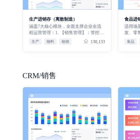
准、送
升租金
需求。
租赁合
检验待
登记、
生产进销存（离散制造）
食品进
测全流
务规范
涵盖7大核心模块，全面支撑企业全流
适用场
企业资
体系，
程运营管理：1. 【销售管理】：管控客
发、零
部门、
合同分
户、订单及出库，实现交付全流程可
品从采
采购审
生产
物料
核销
130,133
食品
支持多
控；2. 【采购管理】：管控供应商、订
算的全
购申请
可横向
单及入库，实现采购闭环；3. 【生产排
控、质
资产、
收益情
产与执行】：统筹生产及物料，保障订
兼顾食
应商采
二、基
单交付；4. 【质量检验】：全环节检
运营需
货验收
赁全业
验，管控质量、拦截不良；5. 【库存管
销存管
息，验
CRM/销售
同签约
理】：管控库存及盘点，优化周转；6.
现采购
款申请
节的流
【资金管理】：管控收付款及应收应
售高效
联采购
整体业
付，规范资金；7. 【基础支撑】：基础
费、质
审批归
内部单
配置及报表，辅助决策；免费试用15
范全业
录入、
天，满意后再付款，使用不满意随时退
效、合
约、财
款
控。核
础数据
价单、
业态用
范销售
标签与
助力精
管理，
应商、
求。产
现采购