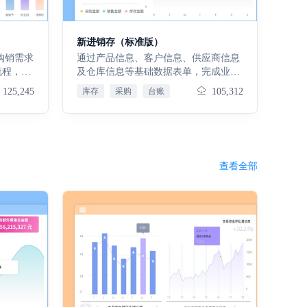
串联会前
销售趋势、客户转化、合同履约等多维
高效管控
度报表，为业务优化与决策提供数据支
天，满意
撑。
新进销存（标准版）
款
通过产品信息、客户信息、供应商信息
流程，解
及仓库信息等基础数据表单，完成业务
业务与财
参与主体与物资的基础信息建档，为全
125,245
库存
采购
台账
105,312
。 核
流程业务开展提供数据底座，保障业务
对象信息的准确性与完整性。采购付
通业财链
款：采购发票表单，实现采购环节资金
降低运营
支出与票据管理，串联采购业务与财务
核算；销售收款：销售发票表单，完成
查看全部
销售出库
销售环节资金收入与票据管理，打通销
向至交付
售业务的资金与财务链路。仓库经营看
采购管
板（含仓库经营流水）：通过库存及出
订单、入
入库数据，直观呈现仓库运营动态，助
供应商协
力库存周转效率分析；客户分析看板：
生产物料
基于客户交易数据，解析客户价值与行
工艺
为，辅助精准营销与客户维护；产品信
物料需求
息看板：整合产品进销数据，呈现产品
配套及过
畅销度与库存状况，支撑产品策略制
库存管
定；财务看板：汇总收付款及发票数
准掌握库
据，清晰展示资金与财务健康度，辅助