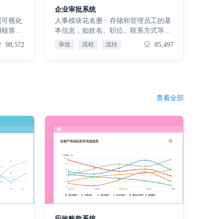
合规。财务管理模块涉及收款确认、退
企业审批系统
款确认、代收费用管理、项目账户管
据可视化
人事模块花名册：存储和管理员工的基
理、销售目标设定与银行管理，确保销
酬核算、
本信息，如姓名、职位、联系方式等。
售资金准确核算、安全流转，有效管理
核心指
请假申请：员工提交请假请求，包括事
销售财务环节。售后服务模块负责面积
98,572
审批
流程
流转
85,497
数据下钻
假、病假等，供管理层审批。补卡审
补差、房源面积导出与实测面积导入，
准数据支
批：处理员工忘记打卡的情况，提交补
妥善处理房屋实测面积与合同面积差异
核心入
卡申请。财务模块报销费用看板：展示
问题，保障客户权益。营销分析模块通
架构灵活
报销费用的统计信息。物品申购单：员
过销售首页、应收款明细、销售台账、
门，设置
工提交物品申购申请。费用报销：员工
日周月报、预约分析、销售分析和房源
查看全部
责人与编
提交费用报销申请。付款申请单：员工
分析等功能，全方位分析销售数据，把
量维护，
提交付款申请。差旅报销单：员工提交
控销售情况，为优化销售策略提供依
供扎实基
差旅费用报销申请。借款申请单：员工
据。预售监管模块针对房产预售资金进
位标准化
提交借款申请。接待申请表：员工提交
行严格监管，专款专用，避免烂尾楼问
细职责、
接待费用申请。行政模块周报：员工提
题，保障购房者利益。在项目信息模块
位基准，
交每周工作总结和计划。月报：员工提
中，可对项目集群、单个开发项目、房
、薪酬定
交每月工作总结和计划。人员述职：员
屋用途、房间结构、核算单位和供应商
体系规范
工进行工作述职，总结工作成果和计
信息进行管理，为整个销售项目提供全
全员人事
划。会议室预约：员工可以预约会议
面基础信息支持。
信息、履
室，安排会议。会务管理评估表：评估
异动、薪
会务管理的效果，包括会议组织、服务
案录入、
等。会议室使用评估表：评估会议室的
期管理，
使用情况，包括使用频率、满意度等。
应收账款系统