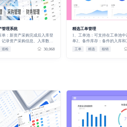
产管理系统
精选工单管理
库单：新资产采购完成后入库登
1、工单池：可支持在工单池中
，记录资产采购信息、入库数
单2、备件库存：备件的入库和
值、供应商信息，审核完成后自
耗管理，支持库存盘点3、个人
巡检
30,068
工单
精选
核销
资产台账，完成资产建档入库。
算：通过服务项目、备件的使
发单：资产从库房发放至使用
一个工单的个人佣金总额
用部门的业务单据，记录派发对
发时间、领用信息，审核后自动
产使用人、使用状态、存放位
产退库单：在用资产退回库房管
务流程，登记退库原因、退库时
据审核后资产状态自动重置为库
，更新台账归属信息。资产借出
产临时外借、跨部门借用登记，
用人、借出时长、借出事由、预
时间，锁定资产在用状态，管控
向。巡检计划：自定义设备巡检
巡检项目、巡检人员、巡检频