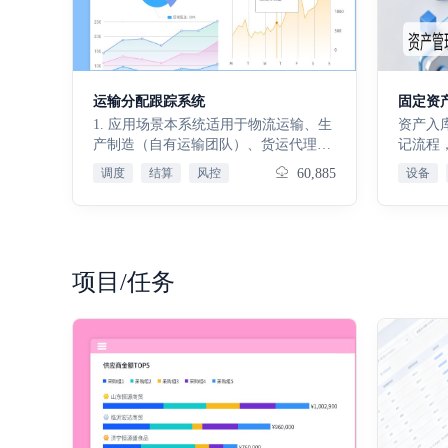
运输分配跟踪系统
固定资
1. 应用场景本系统适用于物流运输、生
资产入
产制造（自有运输团队）、货运代理等
记流程
企业，聚焦运输业务全流程管理。核心
量、原
调度
结算
风控
60,885
设备
场景包括：制定发运计划、对接合同与
动新增
派车、管控运输过程（含车辆更换、异
资产派
常上报）、结算退押与收付款管理、订
人、使
单报价与客户服务，全方位覆盖运输业
象、派
务各关键环节。2. 核心应用价值本系统
更新资
项目/任务
作为专属备份系统，兼具主系统核心管
置。资
理功能与数据安全保障能力。对管理
理的业
层，实现全局可视化管控与数据化决
间，单
策，降低运营风险；对调度员，简化派
存闲置
车与流程跟进，快速处理各类问题；对
单：资
财务与司机等岗位，高效推进结算、收
记录借
付款、异常上报等工作，整体实现业务
计归还
连续、高效协同、降本增效。
借出流
周期、