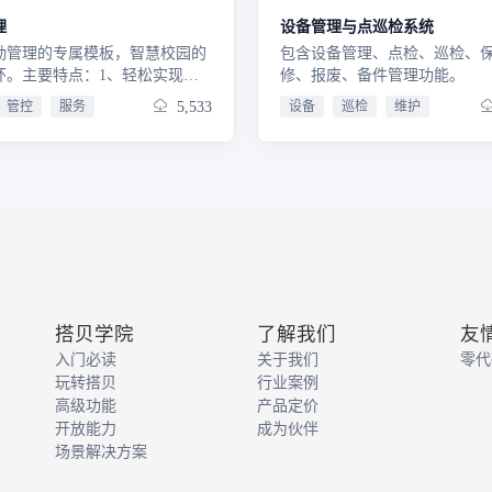
理
设备管理与点巡检系统
勤管理的专属模板，智慧校园的
包含设备管理、点检、巡检、
环。主要特点：1、轻松实现一
修、报废、备件管理功能。
上后勤管理，效率大幅度提高
管控
服务
5,533
设备
巡检
维护
盖校园后勤各事项，学生、老
园职工多方享受便捷3、同时支
端和手机移动端
搭贝学院
了解我们
友
入门必读
关于我们
零代
玩转搭贝
行业案例
高级功能
产品定价
开放能力
成为伙伴
场景解决方案