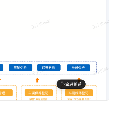
全屏预览
。