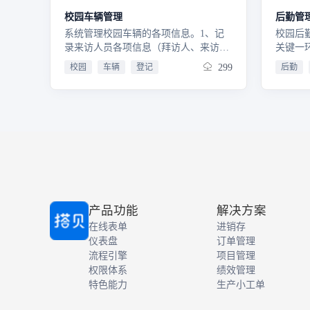
校园车辆管理
后勤管
系统管理校园车辆的各项信息。1、记
校园后
录来访人员各项信息（拜访人、来访事
关键一
由、车辆信息）2、记录校车线路信息
站式线
校园
车辆
登记
299
后勤
及每班校车的司机和乘客信息3、记录
2、覆
学校公务用车信息，快速完成用车申请
师、校
和还车登记4、两端支持，操作简单
持PC
产品功能
解决方案
在线表单
进销存
仪表盘
订单管理
流程引擎
项目管理
权限体系
绩效管理
特色能力
生产小工单