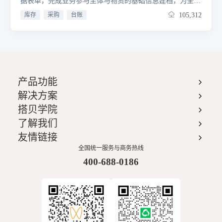
据表单，完成业务参与主体与物资的基础信息建档，为全流
程业务开展提供数据底座，保障业务对象信息的准确性与完
库存
采购
台账
105,312
整性。采购付款：采购发票表单，实现采购环节资金支出与
票据管理，串联采购业务与财务核算；销售收款：销售发票
表单，完成销售环节资金收入与票据管理，打通销售业务的
资金与财务链路。仓库经营看板（含仓库经营流水）：通过
库存及出入库数据，直观呈现仓库运营动态，助力库存周转
效率分析；客户分析看板：基于客户交易数据，解析客户价
产品功能
值与行为，辅助精准营销与客户维护；产品信息看板：整合
产品进销数据，呈现产品畅销度与库存状况，支撑产品策略
解决方案
制定；财务看板：汇总收付款及发票数据，清晰展示资金与
搭贝学院
财务健康度，辅助经营决策。工作日志：记录日常业务操作
与进展，实现业务过程可追溯；日志分析：对工作日志数据
了解我们
进行提炼分析，挖掘业务流程中的效率瓶颈与优化点，助力
友情链接
管理提升。
全国统一服务与商务热线
400-688-0186