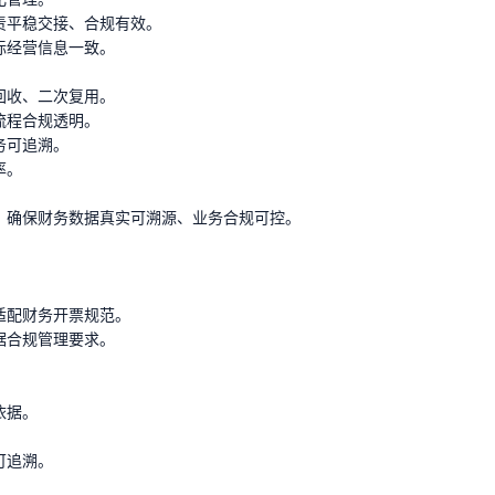
责平稳交接、合规有效。
际经营信息一致。
回收、二次复用。
流程合规透明。
务可追溯。
率。
，确保财务数据真实可溯源、业务合规可控。
。
适配财务开票规范。
据合规管理要求。
。
依据。
可追溯。
。