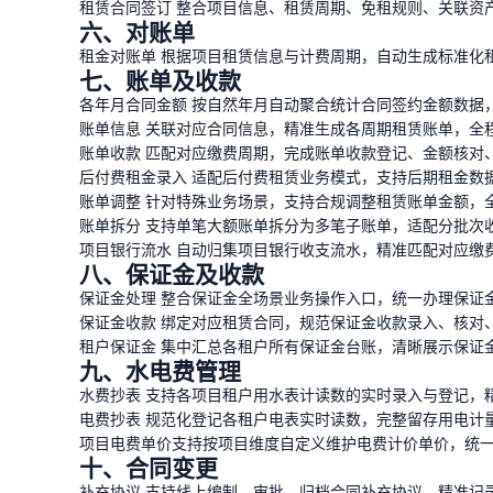
租赁合同签订 整合项目信息、租赁周期、免租规则、关联资
六、对账单
租金对账单 根据项目租赁信息与计费周期，自动生成标准化
七、账单及收款
各年月合同金额 按自然年月自动聚合统计合同签约金额数据
账单信息 关联对应合同信息，精准生成各周期租赁账单，全
账单收款 匹配对应缴费周期，完成账单收款登记、金额核对
后付费租金录入 适配后付费租赁业务模式，支持后期租金数
账单调整 针对特殊业务场景，支持合规调整租赁账单金额，
账单拆分 支持单笔大额账单拆分为多笔子账单，适配分批次
项目银行流水 自动归集项目银行收支流水，精准匹配对应缴
八、保证金及收款
保证金处理 整合保证金全场景业务操作入口，统一办理保证
保证金收款 绑定对应租赁合同，规范保证金收款录入、核对
租户保证金 集中汇总各租户所有保证金台账，清晰展示保证
九、水电费管理
水费抄表 支持各项目租户用水表计读数的实时录入与登记，
电费抄表 规范化登记各租户电表实时读数，完整留存用电计
项目电费单价支持按项目维度自定义维护电费计价单价，统
十、合同变更
补充协议 支持线上编制、审批、归档合同补充协议，精准记