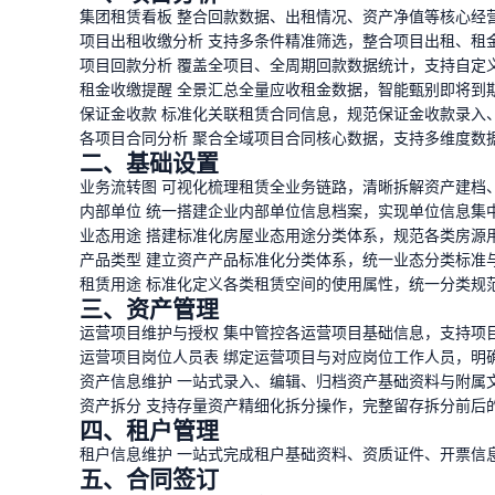
集团租赁看板 整合回款数据、出租情况、资产净值等核心经
项目出租收缴分析 支持多条件精准筛选，整合项目出租、租
项目回款分析 覆盖全项目、全周期回款数据统计，支持自定
租金收缴提醒 全景汇总全量应收租金数据，智能甄别即将到
保证金收款 标准化关联租赁合同信息，规范保证金收款录入
各项目合同分析 聚合全域项目合同核心数据，支持多维度数
二、基础设置
业务流转图 可视化梳理租赁全业务链路，清晰拆解资产建档
内部单位 统一搭建企业内部单位信息档案，实现单位信息集
业态用途 搭建标准化房屋业态用途分类体系，规范各类房源
产品类型 建立资产产品标准化分类体系，统一业态分类标准
租赁用途 标准化定义各类租赁空间的使用属性，统一分类规
三、资产管理
运营项目维护与授权 集中管控各运营项目基础信息，支持项
运营项目岗位人员表 绑定运营项目与对应岗位工作人员，明
资产信息维护 一站式录入、编辑、归档资产基础资料与附属
资产拆分 支持存量资产精细化拆分操作，完整留存拆分前后
四、租户管理
租户信息维护 一站式完成租户基础资料、资质证件、开票信
五、合同签订