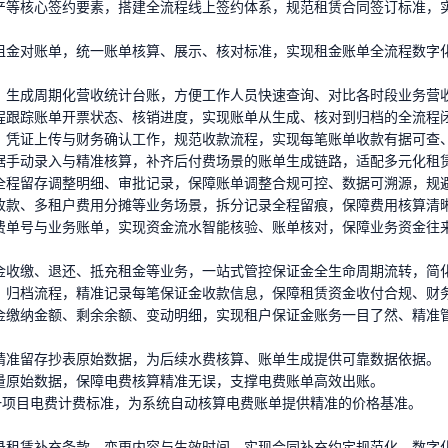
产等核心签约要素，搭建全流程线上签约体系，规范租赁合同签订标准，
租金对账单，统一账单核算、展示、核对标准，实现租金账单全流程数字
，生成周期化营收统计台账，方便工作人员快速查询、对比各时段业务营
程跟踪账单开票状态、核销进度，实现账单从生成、核对到归档的全流程
、凭证上传与财务确认工作，规范收款流程，实现每笔账单收款有据可查
据手动录入与精准核算，补齐后付费场景的账单生成链路，适配多元化租
全程留存调整明细、审批记录，保障账单调整合规可控、数据可溯源，规
收款、多租户费用分摊等业务场景，拆分记录全程留痕，保障费用核算清
费单号与业务账单，实现资金流水智能核验、账单核对，保障业务资金往
金收缴、退还、抵充租金等业务，一站式管控保证金全生命周期流转，简
、归档流程，精准记录每笔保证金收款信息，保障租赁资金收付合规、财
金缴纳金额、剩余余额、变动明细，实现租户保证金账务一目了然、精准
精准留存抄表原始数据，为后续水费核算、账单生成提供可靠数据依据。
量原始数据，保障电费核算精准无误，支撑电费账单高效出账。
一项目电费计费标准，为系统自动核算电费账单提供精准的价格基准。
录租赁补充条款、变更内容与生效时间，实现合同补充约定规范化、数字