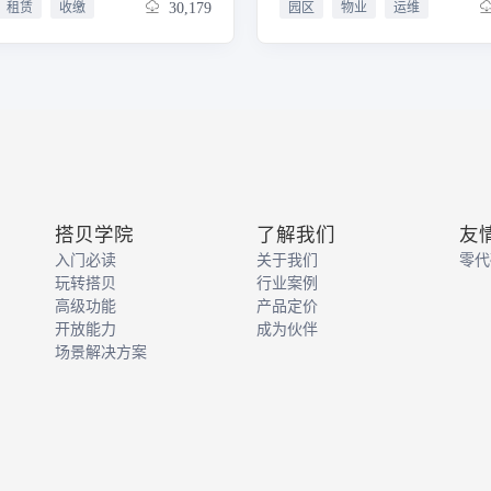
租赁
收缴
30,179
园区
物业
运维
房源，提升房间利用率。租户管
求。资产设备管理：包含设备
：详细记录租户的基本信息、租
保记录、能耗统计、资产盘点
、联系方式等，便于园区管理方
保障园区设施稳定运行。综合
保持高效沟通，同时能对租户的
理：覆盖通知公告、人事考勤
况进行评估，降低租赁风险。合
理、费用收缴，实现物业办公
模块：实现合同的在线创建与存
化与数据化。业主服务管理：
保合同条款清晰准确，有效管理
缴费、报事报修、社区公告、
起止时间、租金及水电费结算方
权，提升业主服务体验与满意
键信息，保障双方权益。抄表管
：通过扫码抄表或手动录入方
搭贝学院
了解我们
友
速准确地获取水电表数据，自动
入门必读
关于我们
零代
电费用量，并生成详细的抄表记
表，减少人工抄表误差，提高计
玩转搭贝
行业案例
 。对应报表：生成相应租赁报
高级功能
产品定价
直观的数据可视化形式呈现，为
开放能力
成为伙伴
理决策提供有力依据。
场景解决方案