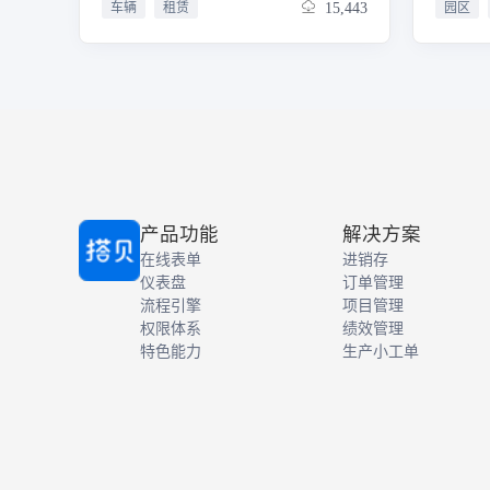
车辆
租赁
15,443
园区
款等企业核心经营指标，通过图表可视
活调配
化与多维度下钻分析，辅助管理层快速
理模块
掌握业务全景与资金流转状况。基础信
赁历史
息管理：合并配件管理、车辆档案、客
与租户
户信息、供应商信息，建立统一的标准
信用情
化档案库。实现配件规格库存、车辆全
同管理
生命周期信息、客户信用档案、供应商
储，确
资质与履约评价的集中管理，为采购、
合同的
租赁、销售、维修等所有业务提供准确
式等关
的基础数据支撑。采购合同管理：合并
理模块
产品功能
解决方案
采购合同（车辆）与采购合同（配
式，快
在线表单
进销存
件），实现车辆及配件的采购合同线上
计算水
审批、电子归档，完整记录采购明细、
仪表盘
订单管理
录和报
金额、交付期限、付款方式及质保条
费效率
流程引擎
项目管理
款，自动关联供应商与车辆信息，规范
表，以
权限体系
绩效管理
采购流程并便于后续付款与成本核算。
园区管
特色能力
生产小工单
租赁销售合同：合并租赁合同（长租、
短租）与出售合同，支持长期按月/年计
费、短期按日/周计费以及车辆买断销售
等多种业务模式。线上完成合同签署、
存档，明确租金/售价、付款周期、押
金、违约责任等核心条款，自动绑定客