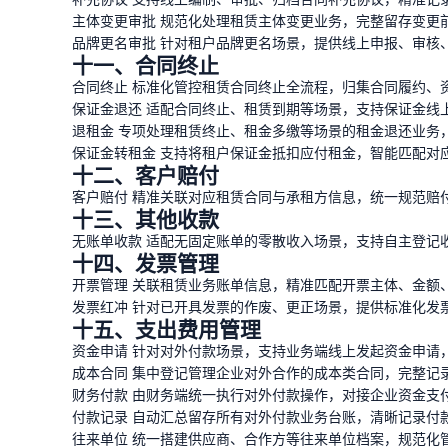
主体变更审批 规范化处理租赁主体变更业务，完整留存变更
品牌更名审批 针对租户品牌更名场景，提供线上申报、审核
十一、合同终止
合同终止 标准化管控租赁合同终止全流程，归集合同履约、
保证金退还 适配合同终止、租赁到期等场景，支持保证金线
退租金 专项处理租赁终止、租金多缴等场景的租金退还业务
保证金转租金 支持将租户保证金抵扣应付租金，智能匹配对
十二、客户赔付
客户赔付 精准关联对应租赁合同与承租方信息，统一规范赔
十三、其他收款
无账单收款 适配无固定账单的零散收入场景，支持自主登记
十四、发票管理
开票管理 关联租赁业务账单信息，精准匹配开票主体、金额
发票红冲 针对已开具发票的作废、更正场景，提供标准化发
十五、支出费用管理
资金申请 针对对外付款场景，支持业务端线上发起资金申请
成本合同 集中登记管理企业对外合作的成本类合同，完整记
财务付款 由财务端统一执行对外付款操作，对接企业资金支
付款记录 自动汇总留存所有对外付款业务台账，清晰记录付
往来单位 统一搭建供应商、合作方等往来单位档案，规范化