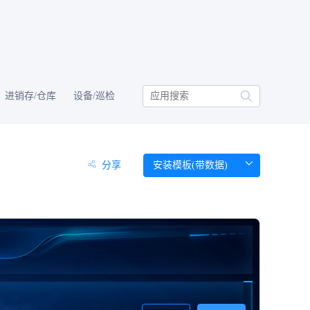
进销存/仓库
设备/巡检
分享
安装模板(带数据)