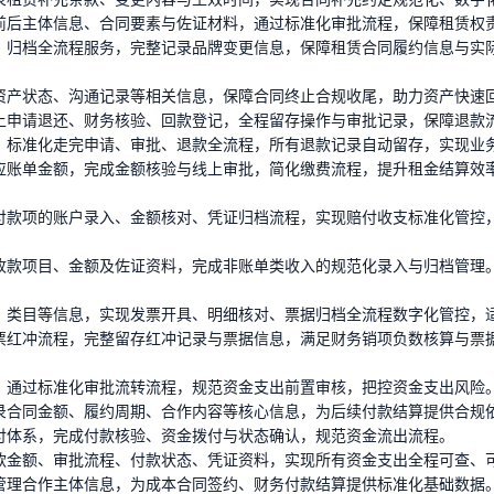
前后主体信息、合同要素与佐证材料，通过标准化审批流程，保障租赁权
、归档全流程服务，完整记录品牌变更信息，保障租赁合同履约信息与实
资产状态、沟通记录等相关信息，保障合同终止合规收尾，助力资产快速
上申请退还、财务核验、回款登记，全程留存操作与审批记录，保障退款
，标准化走完申请、审批、退款全流程，所有退款记录自动留存，实现业
应账单金额，完成金额核验与线上审批，简化缴费流程，提升租金结算效
付款项的账户录入、金额核对、凭证归档流程，实现赔付收支标准化管控
收款项目、金额及佐证资料，完成非账单类收入的规范化录入与归档管理
、类目等信息，实现发票开具、明细核对、票据归档全流程数字化管控，
票红冲流程，完整留存红冲记录与票据信息，满足财务销项负数核算与票
，通过标准化审批流转流程，规范资金支出前置审核，把控资金支出风险
录合同金额、履约周期、合作内容等核心信息，为后续付款结算提供合规
付体系，完成付款核验、资金拨付与状态确认，规范资金流出流程。
款金额、审批流程、付款状态、凭证资料，实现所有资金支出全程可查、
管理合作主体信息，为成本合同签约、财务付款结算提供标准化基础数据