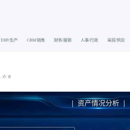
ERP/生产
CRM/销售
财务/报销
人事/行政
采招/供应
4
0