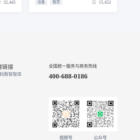
32,445
设备
租赁
15,452
巡检、维
欠款等企业核心指标。通过图表可视化
，全方位
与多维度下钻分析，辅助管理层实时掌
办公管
握设备资产运营效率与资金流转状况，
、合同管
支撑精准决策。基础信息管理： 合并设
流程标准
备档案、客户信息、供应商档案，建立
提供在线
统一标准化的资产库。实现设备全生命
门禁授
周期信息（型号、序列号、购置日期、
度。
折旧状态）、客户信用等级、供应商资
质的集中管理，为租赁、采购、维修等
所有业务提供准确可靠的基础数据支
情链接
全国统一服务与商务热线
撑。设备采购管理： 实现设备采购合同
码数智智库
线上审批、电子归档全流程管控。完整
400-688-0186
记录采购明细、采购金额、交付期限、
付款方式、质保条款等核心信息，自动
关联供应商与设备档案，规范采购流程
并便于后续付款与成本核算。租赁合同
管理： 支持长期按月/年计费、短期按
日/周计费等多种租赁业务模式。线上完
成合同签署、存档，明确租金、计费周
期、押金、违约责任、起租日期与到期
日期等核心条款，自动绑定客户与设备
档案，并衔接财务收款与设备状态变
视频号
公众号