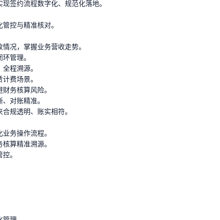
实现签约流程数字化、规范化落地。
化管控与精准核对。
收情况，掌握业务营收走势。
闭环管理。
、全程溯源。
赁计费场景。
避财务核算风险。
晰、对账精准。
来合规透明、账实相符。
化业务操作流程。
务核算精准溯源。
管控。
化管理。