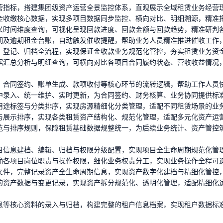
营指标，搭建集团级资产运营全景监控体系，直观展示全域租赁业务经营
金收缴核心数据，实现多项目数据同步监控、横向对比、明细溯源，精准
义时间维度查询，可视化呈现回款进度、回款金额与回款趋势，精准研判
期及逾期租金台账，自动触发催收提醒，帮助业务人员精准推进催收工作
、登记、归档全流程，实现保证金收款业务规范化管控，夯实租赁业务资
据汇总分析与明细查询，可横向对比各项目合同履约状态、营收收益情况
、合同签约、账单生成、款项收付等核心环节的流转逻辑，帮助工作人员
中录入、统一维护、实时更新，为合同签约、财务核算、业务协同提供标
用途标签与分类排序，实现房源精细化分类管理，适配不同租赁场景的业
与展示排序，实现各类租赁资产结构化、规范化管理，适配多元化资产运
范与排序规则，保障租赁基础数据规整统一，为后续业务统计、资产管控
目信息建档、编辑、归档与权限分级配置，实现项目全生命周期规范化管
确各项目岗位职责与操作权限，细化业务权责分工，实现业务操作全程可
文件，完整记录资产全生命周期信息，实现资产数字化建档与精细化管控
的资产数据与变更记录，实现资产拆分规范化、透明化管理，适配精细化
息等核心资料的录入与归档，构建完整的租户信息档案，实现租户数据标