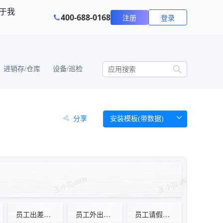
于我
400-688-0168
注册
登录
进销存/仓库
设备/巡检
分享
安装模板(带数据)