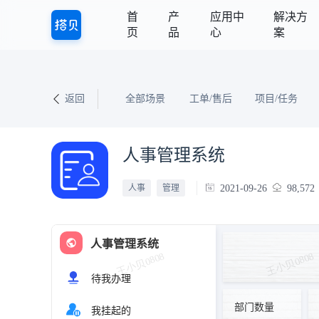
首
产
应用中
解决方
页
品
心
案
返回
全部场景
工单/售后
项目/任务
人事管理系统
2021-09-26
98,572
人事
管理