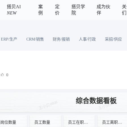
搭贝AI
案
定
搭贝学
成为伙
关
NEW
例
价
院
伴
们
ERP/生产
CRM/销售
财务/报销
人事/行政
采招/供应
0