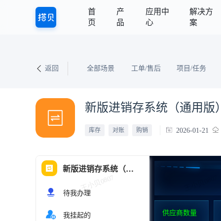
首
产
应用中
解决方
页
品
心
案
返回
全部场景
工单/售后
项目/任务
新版进销存系统（通用版
2026-01-21
库存
对账
购销