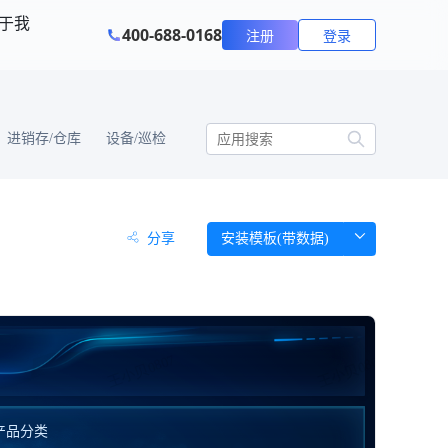
于我
400-688-0168
注册
登录
进销存/仓库
设备/巡检
分享
安装模板(带数据)