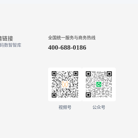
业务订单也一并查询，应收应付金额一
目了然。4.经营数据帮你做决策。系统
可以实时生成采购、销售、库存、财务
数据报表，提供营收分析，商品销售分
析和库存价值分析，为企业经营决策提
供数据依据。进销存帮助企业完成物料
情链接
全国统一服务与商务热线
的采购、入库、销售、以及应收、应付
码数智智库
400-688-0186
账的管理。提供订单、采购、销售、库
存、往来发票、往来账款、业务员等的
管理，帮助企业处理日常的进销存业
务，同时提供丰富的实时查询统计功
能。总体看板包含总体看板、出入库看
板、收支分析看板、全国销售分布图、
全国采购分布图。销售看板包含销售总
体看板、销售订单分析、销售数据跟
踪、销售达成率、销售退货分析、销售
占比分析、订单收款查询、订单出库查
视频号
公众号
询、订单开票查询。采购看板包含采购
总体看板、采购订单分析、采购数据跟
踪、采购退货分析、采购占比分析、订
单付款查询、订单入库查询、订单开票
查询。基础数据基础数据包含物料类