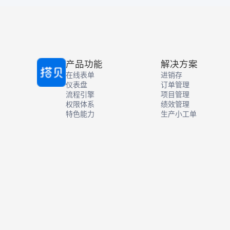
类管理2.库存数据精确。随时随地查询
核算；
每个产品的库存数据和仓库信息，产品
销售环
的每一条出入库记录清晰可查。3.往来
售业务
对账清楚明白。各个业务的付款单、回
板（含
款单手机即可查询，付款单、回款单所
入库数
关联的业务订单也一并查询，应收应付
力库存
产品功能
解决方案
金额一目了然。4.经营数据帮你做决
基于客
在线表单
进销存
策。系统可以实时生成采购、销售、库
为，辅
仪表盘
订单管理
存、财务数据报表，提供营收分析，商
息看板
流程引擎
项目管理
品销售分析和库存价值分析，为企业经
畅销度
权限体系
绩效管理
营决策提供数据依据。
定；财
特色能力
生产小工单
据，清
经营决
作与进
分析：
挖掘业
助力管