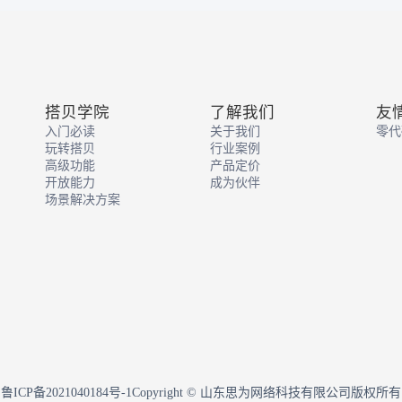
销售收款：销售发票表单，完成
节资金收入与票据管理，打通销
的资金与财务链路。仓库经营看
仓库经营流水）：通过库存及出
据，直观呈现仓库运营动态，助
周转效率分析；客户分析看板：
搭贝学院
了解我们
友
户交易数据，解析客户价值与行
入门必读
关于我们
零代
助精准营销与客户维护；产品信
玩转搭贝
行业案例
：整合产品进销数据，呈现产品
高级功能
产品定价
与库存状况，支撑产品策略制
开放能力
成为伙伴
务看板：汇总收付款及发票数
场景解决方案
晰展示资金与财务健康度，辅助
策。工作日志：记录日常业务操
展，实现业务过程可追溯；日志
对工作日志数据进行提炼分析，
务流程中的效率瓶颈与优化点，
理提升。
鲁ICP备2021040184号-1
Copyright © 山东思为网络科技有限公司版权所有