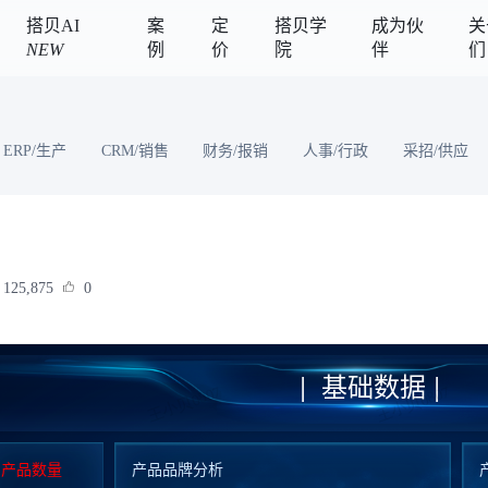
搭贝AI
案
定
搭贝学
成为伙
关
NEW
例
价
院
伴
们
ERP/生产
CRM/销售
财务/报销
人事/行政
采招/供应
）
125,875
0