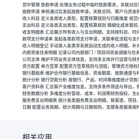
贷中管理 垫款申请 处理业务过程中临时垫款需求，关联对
放款申请 审核通过后发起放款申请，关联合同、客户与资金
收入科目 定义各类收入类型，配置核算规则与归属维度 规
支出科目 定义各类支出类型，配置核算规则 精细化成本管
收支明细表 汇总展示所有收入与支出明细，支持按科目、时
款项支付申请单 发起各类款项支付申请，关联审批流程与支
收入明细登记 手动录入各类非系统自动生成的收入明细，补
内部资金往来明细 记录公司内部部门 / 项目间资金调拨与
公司主体 维护不同业务主体信息，支持多主体并行运营与财
资方配置 单方签章 配置资方签章规则与流程，管理资方授
银行基础表 维护合作银行基础信息、资金额度、放款通道与
统计分析 银行贷款分析 按银行、产品、时间等维度统计贷
客户资料表 汇总客户全维度信息，支持多条件筛选与导出，
财务数据分析 多维度分析营收、成本、利润等财务指标，生
服务费支出明细表 统计各类服务费支出明细，按渠道、项目
日期 配置业务周期、统计周期与日期规则，支撑各类报表按
相关应用