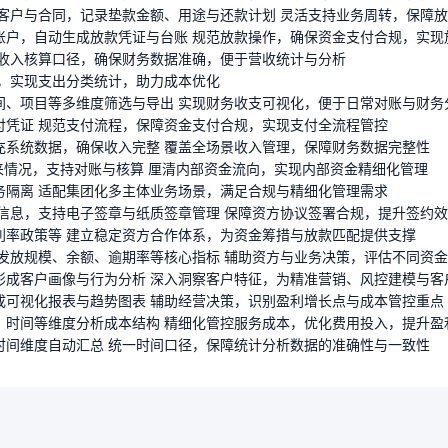
应客户与合同，记录垫款金额、用途与还款计划 灵活支持业务周转，保障
账户，自动生成放款凭证与台账 规范放款操作，确保资金支付合规，实现
范收入核算口径，确保财务数据准确，便于营收统计与分析
控，实现支出分类统计，助力成本优化
间、项目等多维度筛选与导出 实现财务收支可视化，便于日常对账与财务
付凭证 规范支付流程，保障资金支付合规，实现支付全流程管控
充系统数据，确保收入完整 覆盖全场景收入管理，保障财务数据完整性
往来情况，支持对账与核算 厘清内部资金流向，实现内部资金精细化管理
务隔离 适配集团化多主体业务场景，满足合规与精细化管理需求
权信息，支持电子签章与纸质签章管理 保障资方协议签署合规，提升签约
利率政策等 建立稳定资方合作体系，为资金筹措与放款匹配提供支撑
款发放规模、余额、逾期率等核心指标 辅助资方与业务决策，评估不同资
形成客户画像与行为分析 深入洞察客户特征，为精准营销、风控建模与客
成可视化报表与趋势图表 辅助经营决策，识别盈利增长点与成本管控重点
、时间等维度分析成本结构 精细化管控服务成本，优化费用投入，提升盈
时间维度自动汇总 统一时间口径，保障统计分析数据的准确性与一致性