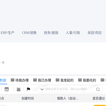
ERP/生产
CRM/销售
财务/报销
人事/行政
采招/供应
0