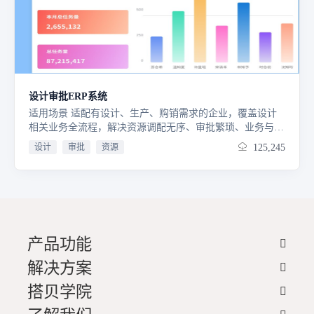
设计审批ERP系统
适用场景 适配有设计、生产、购销需求的企业，覆盖设计
相关业务全流程，解决资源调配无序、审批繁琐、业务与财
务脱节等痛点，易上手、实用性强。 核心价值 精简高效，
设计
审批
资源
125,245
聚焦核心需求，规范业务流程、优化资源调配，打通业财链
路，实现全流程可视化管控，降低运营风险、提升工作效
率。 核心功能 销售管理：通过客户、合同订单、销售出库
等表单规范流程，全程管控意向至交付环节，助力精准接
单、发货。采购管理：依托供应商、采购申请、订单、入库
表单，实现采购需求发起、供应商协同、物资验收入库闭
环，保障生产物料供应。生产排产与执行：结合工艺
产品功能
BOM，通过生产计划、工单、物料需求等表单，支撑生产
解决方案
排产、物料配套及过程把控，确保订单按时交付。库存管
理：以库存表、出入库表单精准掌握库存动态，合理管控库
搭贝学院
存水平，助力库存优化与物资高效周转。资金管理：通过收
款、付款、发票、应收应付表单串联业财，清晰呈现资金往